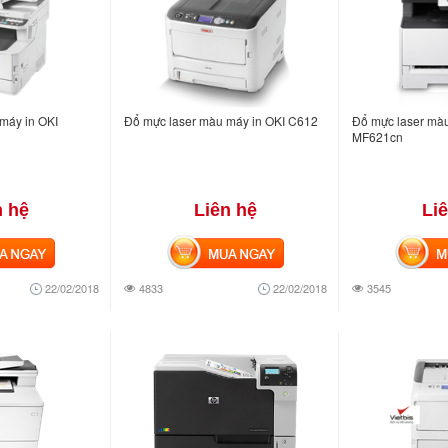
máy in OKI
Đổ mực laser màu máy in OKI C612
Đổ mực laser mà
MF621cn
n hệ
Liên hệ
Li
NGAY
MUA NGAY
MUA
22/02/2018
4833
22/02/2018
3545