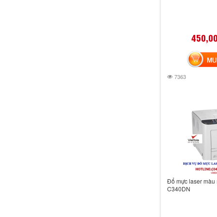
450,0
MUA 
7363
Đổ mực laser màu 
C340DN