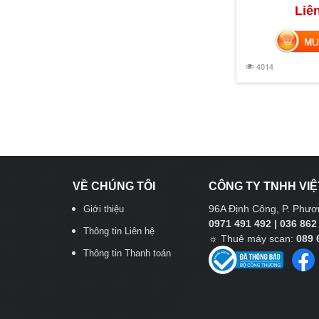
Liê
MUA 
4014
VỀ CHÚNG TÔI
CÔNG TY TNHH VIỆ
96A Định Công, P. Phươn
Giới thiệu
0971 491 492 | 036 862
Thông tin Liên hệ
☼
Thuê máy scan:
089 
Thông tin Thanh toán