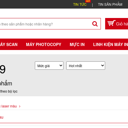
TIN TỨC
TIN SẢN PHẨM
ÁY SCAN
MÁY PHOTOCOPY
MỰC IN
LINH KIỆN MÁY IN
9
phẩm
theo bộ lọc
 laser màu
àu