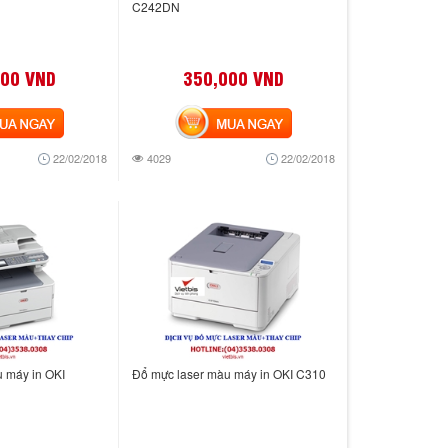
C242DN
000 VND
350,000 VND
 NGAY
MUA NGAY
22/02/2018
4029
22/02/2018
 máy in OKI
Đổ mực laser màu máy in OKI C310