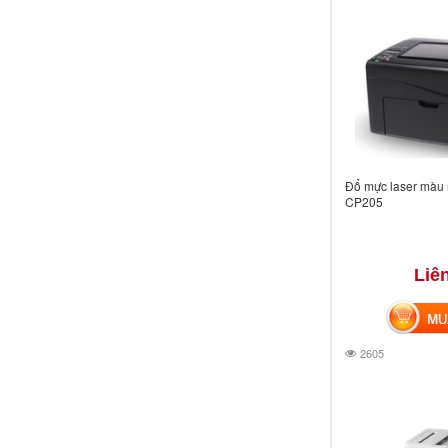
Đổ mực laser màu 
CP205
Liê
MUA 
2605