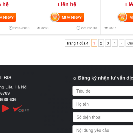
n hệ
Liên hệ
Li
NGAY
MUA NGAY
MUA
22/02/2018
3288
22/02/2018
3487
Trang 1 của 4
1
2
3
4
»
Cuố
☼ Đăng ký nhận tư vấn dịc
T BIS
g Liệt, Hà Nội
 6789
6688 636