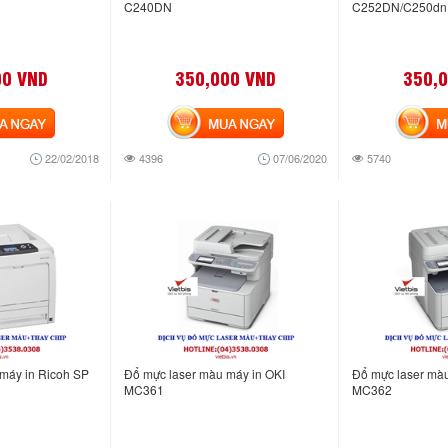
C240DN
C252DN/C250dn
00 VND
350,000 VND
350,
NGAY
MUA NGAY
MUA
22/02/2018
4396
07/06/2020
5740
máy in Ricoh SP
Đổ mực laser màu máy in OKI
Đổ mực laser màu
MC361
MC362