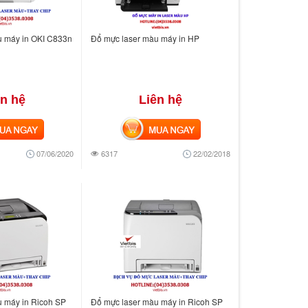
u máy in OKI C833n
Đổ mực laser màu máy in HP
ên hệ
Liên hệ
 NGAY
MUA NGAY
07/06/2020
6317
22/02/2018
 máy in Ricoh SP
Đổ mực laser màu máy in Ricoh SP