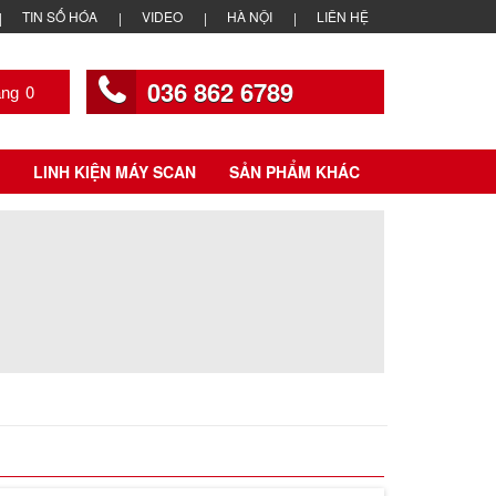
TIN SỐ HÓA
VIDEO
HÀ NỘI
LIÊN HỆ
036 862 6789
0
LINH KIỆN MÁY SCAN
SẢN PHẨM KHÁC