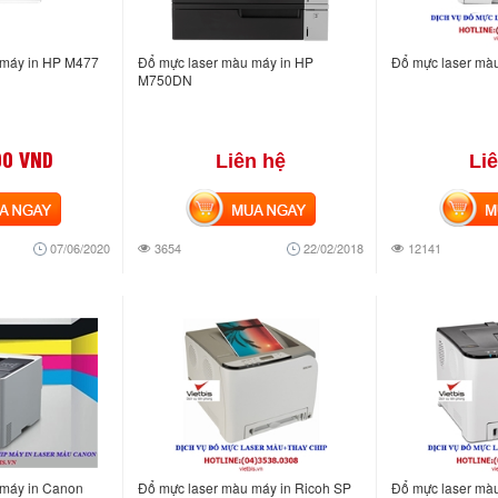
 máy in HP M477
Đổ mực laser màu máy in HP
Đổ mực laser mà
M750DN
00 VND
Liên hệ
Li
NGAY
MUA NGAY
MUA
07/06/2020
3654
22/02/2018
12141
 máy in Canon
Đổ mực laser màu máy in Ricoh SP
Đổ mực laser màu