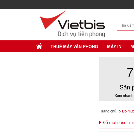
THUÊ MÁY VĂN PHÒNG
MÁY IN
M
7
Sản 
Xem nhanh 
Trang chủ
Đổ mực
Đổ mực laser m