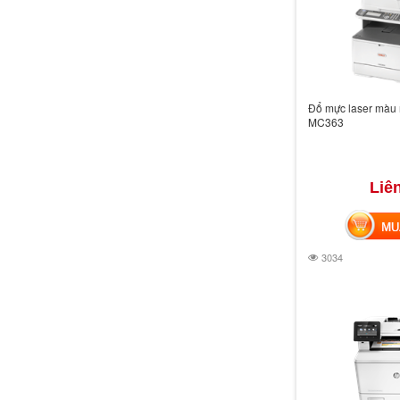
Đổ mực laser màu 
MC363
Liê
MUA 
3034