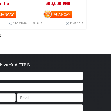
600,000 VND
ên hệ
 NGAY
MUA NGAY
22/02/2018
3116
22/02/2018
i
h vụ từ VIETBIS