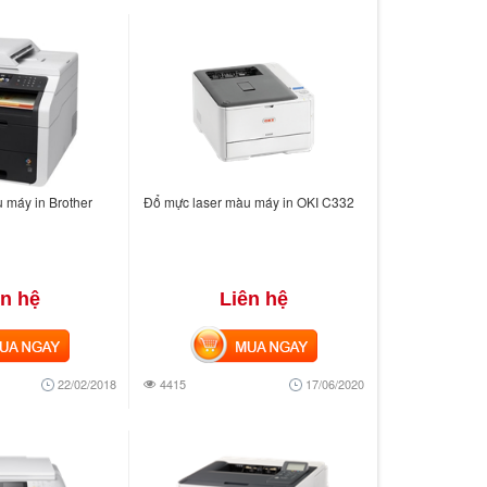
 máy in Brother
Đổ mực laser màu máy in OKI C332
ên hệ
Liên hệ
 NGAY
MUA NGAY
22/02/2018
4415
17/06/2020