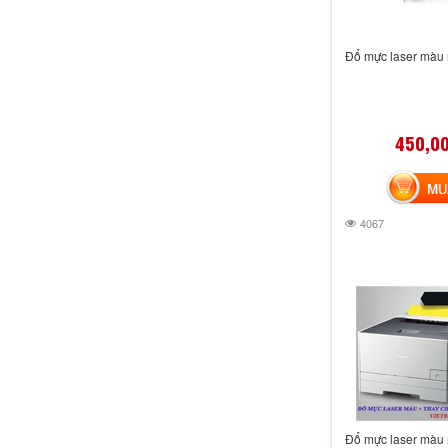
Đổ mực laser màu
450,0
MUA 
4067
Đổ mực laser màu