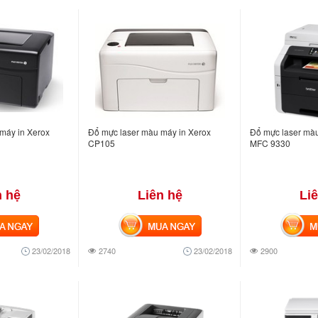
máy in Xerox
Đổ mực laser màu máy in Xerox
Đổ mực laser màu
CP105
MFC 9330
n hệ
Liên hệ
Li
NGAY
MUA NGAY
MUA
23/02/2018
2740
23/02/2018
2900