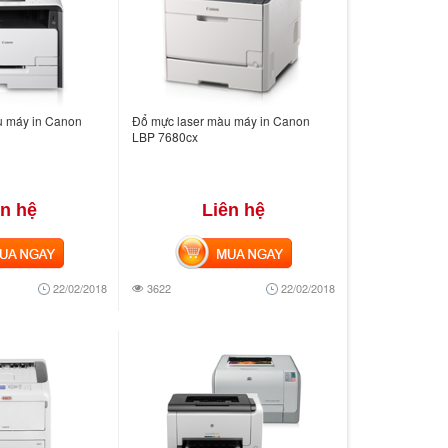
u máy in Canon
Đổ mực laser màu máy in Canon
LBP 7680cx
ên hệ
Liên hệ
 NGAY
MUA NGAY
22/02/2018
3622
22/02/2018