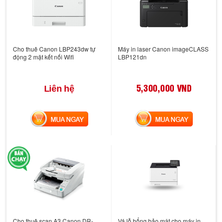
Cho thuê Canon LBP243dw tự
Máy in laser Canon imageCLASS
động 2 mặt kết nối Wifi
LBP121dn
5,300,000 VND
Liên hệ
MUA NGAY
MUA NGAY
Cho thuê scan A3 Canon DR-
Vá lỗ hổng bảo mật cho máy in