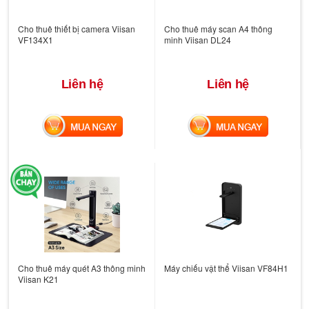
Cho thuê thiết bị camera Viisan
Cho thuê máy scan A4 thông
VF134X1
minh Viisan DL24
Liên hệ
Liên hệ
MUA NGAY
MUA NGAY
Cho thuê máy quét A3 thông minh
Máy chiếu vật thể Viisan VF84H1
Viisan K21