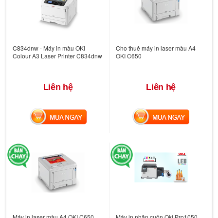
C834dnw - Máy in màu OKI
Cho thuê máy in laser màu A4
Colour A3 Laser Printer C834dnw
OKI C650
Liên hệ
Liên hệ
MUA NGAY
MUA NGAY
Máy in laser màu A4 OKI C650
Máy in nhãn cuộn Oki Pro1050