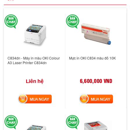
C834dn - Máy in màu OKI Colour
Mực in OKI C834 màu đỏ 10K
A3 Laser Printer C834dn
6,600,000 VND
Liên hệ
MUA NGAY
MUA NGAY