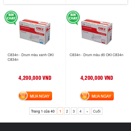
C834n - Drum màu xanh OKI
C834n - Drum màu đỏ OKI C834n
C834n
4,200,000 VND
4,200,000 VND
MUA NGAY
MUA NGAY
Trang 1 của 40
1
2
3
4
»
Cuối