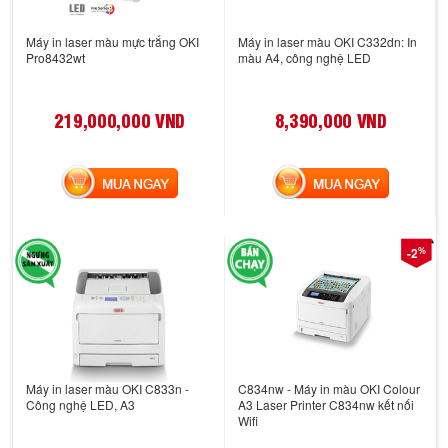
Máy in laser màu mực trắng OKI
Máy in laser màu OKI C332dn: In
Pro8432wt
màu A4, công nghệ LED
219,000,000 VND
8,390,000 VND
MUA NGAY
MUA NGAY
%
-2
Máy in laser màu OKI C833n -
C834nw - Máy in màu OKI Colour
Công nghệ LED, A3
A3 Laser Printer C834nw kết nối
Wifi