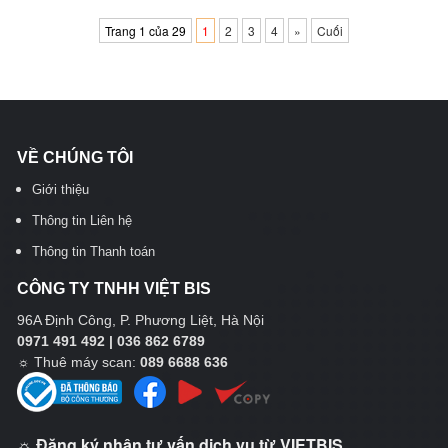
Trang 1 của 29
1
2
3
4
»
Cuối
VỀ CHÚNG TÔI
Giới thiệu
Thông tin Liên hệ
Thông tin Thanh toán
CÔNG TY TNHH VIỆT BIS
96A Định Công, P. Phương Liệt, Hà Nội
0971 491 492 | 036 862 6789
☼
Thuê máy scan:
089 6688 636
☼ Đăng ký nhận tư vấn dịch vụ từ VIETBIS